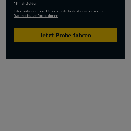
* Pflichtfelder
Informationen zum Datenschutz findest du in unseren
Datenschutzinformationen
.
Jetzt Probe fahren
The new Kia XCeed Special Edition Model