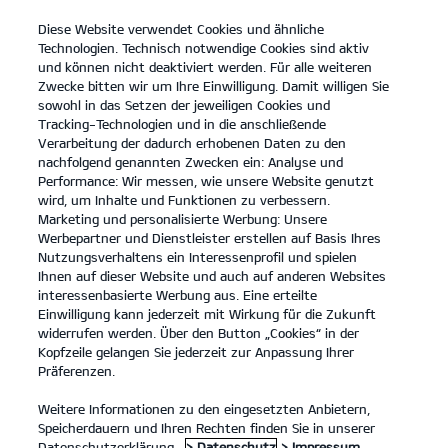
Diese Website verwendet Cookies und ähnliche
open
Technologien. Technisch notwendige Cookies sind aktiv
menu
und können nicht deaktiviert werden. Für alle weiteren
KONTAKT
Zwecke bitten wir um Ihre Einwilligung. Damit willigen Sie
sowohl in das Setzen der jeweiligen Cookies und
Tracking-Technologien und in die anschließende
Der neue Kia XCeed
Verarbeitung der dadurch erhobenen Daten zu den
nachfolgend genannten Zwecken ein: Analyse und
...
...
DER NEUE KIA XCEED
Performance: Wir messen, wie unsere Website genutzt
wird, um Inhalte und Funktionen zu verbessern.
Marketing und personalisierte Werbung: Unsere
Werbepartner und Dienstleister erstellen auf Basis Ihres
Nutzungsverhaltens ein Interessenprofil und spielen
Ihnen auf dieser Website und auch auf anderen Websites
interessenbasierte Werbung aus. Eine erteilte
Einwilligung kann jederzeit mit Wirkung für die Zukunft
widerrufen werden. Über den Button „Cookies“ in der
Kopfzeile gelangen Sie jederzeit zur Anpassung Ihrer
Präferenzen.
Weitere Informationen zu den eingesetzten Anbietern,
Speicherdauern und Ihren Rechten finden Sie in unserer
Datenschutzerklärung.
> Datenschutz
> Impressum