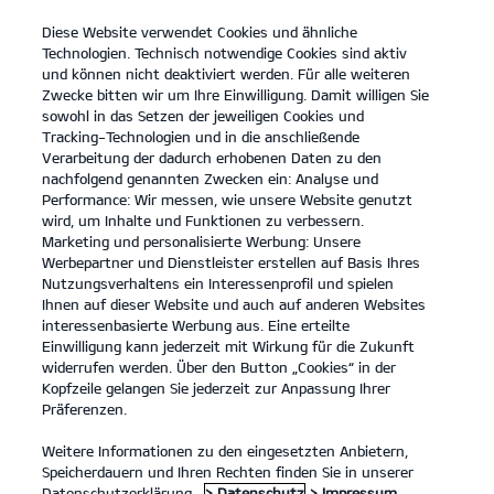
Diese Website verwendet Cookies und ähnliche
open
Technologien. Technisch notwendige Cookies sind aktiv
menu
und können nicht deaktiviert werden. Für alle weiteren
KONTAKT
Zwecke bitten wir um Ihre Einwilligung. Damit willigen Sie
sowohl in das Setzen der jeweiligen Cookies und
Tracking-Technologien und in die anschließende
PROBEFAHRT
Verarbeitung der dadurch erhobenen Daten zu den
nachfolgend genannten Zwecken ein: Analyse und
Performance: Wir messen, wie unsere Website genutzt
wird, um Inhalte und Funktionen zu verbessern.
Marketing und personalisierte Werbung: Unsere
Werbepartner und Dienstleister erstellen auf Basis Ihres
Nutzungsverhaltens ein Interessenprofil und spielen
Ihnen auf dieser Website und auch auf anderen Websites
Modelle
interessenbasierte Werbung aus. Eine erteilte
Einwilligung kann jederzeit mit Wirkung für die Zukunft
widerrufen werden. Über den Button „Cookies“ in der
Business
Kopfzeile gelangen Sie jederzeit zur Anpassung Ihrer
Präferenzen.
Angebote
Weitere Informationen zu den eingesetzten Anbietern,
Speicherdauern und Ihren Rechten finden Sie in unserer
Datenschutzerklärung.
> Datenschutz
> Impressum