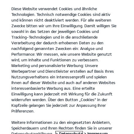
Diese Website verwendet Cookies und ähnliche
open
Technologien. Technisch notwendige Cookies sind aktiv
menu
und können nicht deaktiviert werden. Für alle weiteren
KONTAKT
Zwecke bitten wir um Ihre Einwilligung. Damit willigen Sie
sowohl in das Setzen der jeweiligen Cookies und
Tracking-Technologien und in die anschließende
...
ANLEITUNGEN
Verarbeitung der dadurch erhobenen Daten zu den
nachfolgend genannten Zwecken ein: Analyse und
Performance: Wir messen, wie unsere Website genutzt
ANLEITUNGEN
wird, um Inhalte und Funktionen zu verbessern.
Marketing und personalisierte Werbung: Unsere
Werbepartner und Dienstleister erstellen auf Basis Ihres
Nutzungsverhaltens ein Interessenprofil und spielen
Ihnen auf dieser Website und auch auf anderen Websites
interessenbasierte Werbung aus. Eine erteilte
Einwilligung kann jederzeit mit Wirkung für die Zukunft
widerrufen werden. Über den Button „Cookies“ in der
Kopfzeile gelangen Sie jederzeit zur Anpassung Ihrer
Kia EV6 84-kWh-Batterie, Hinterradantrieb Air
Präferenzen.
(Strom/Reduktionsgetriebe); 168 kW (229 PS): Stromverbrauch
kombiniert 16,9 kWh/100 km; CO₂-Emissionen kombiniert 0 g/km; CO₂-
Klasse A. Bis zu 582 km Reichweite.
Weitere Informationen zu den eingesetzten Anbietern,
Speicherdauern und Ihren Rechten finden Sie in unserer
1
Datenschutzerklärung.
> Datenschutz
> Impressum