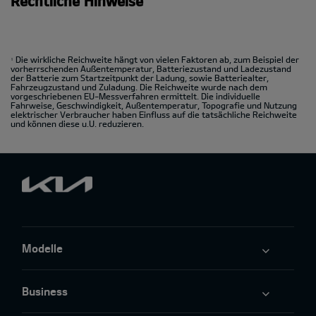
Rechtliche Hinweise
Die wirkliche Reichweite hängt von vielen Faktoren ab, zum Beispiel der
1
vorherrschenden Außentemperatur, Batteriezustand und Ladezustand
der Batterie zum Startzeitpunkt der Ladung, sowie Batteriealter,
Fahrzeugzustand und Zuladung. Die Reichweite wurde nach dem
vorgeschriebenen EU-Messverfahren ermittelt. Die individuelle
Fahrweise, Geschwindigkeit, Außentemperatur, Topografie und Nutzung
elektrischer Verbraucher haben Einfluss auf die tatsächliche Reichweite
und können diese u.U. reduzieren.
Modelle
Business