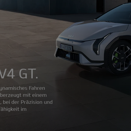
EV4 GT.
 dynamisches Fahren
überzeugt mit einem
t, bei der Präzision und
ähigkeit im