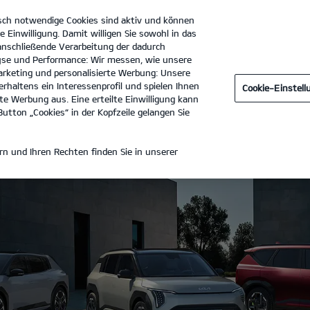
sch notwendige Cookies sind aktiv und können
e Einwilligung. Damit willigen Sie sowohl in das
 anschließende Verarbeitung der dadurch
se und Performance: Wir messen, wie unsere
Procar Automobile Movement GmbH
Tel. :
02581 - 93490
rketing und personalisierte Werbung: Unsere
rhaltens ein Interessenprofil und spielen Ihnen
Cookie-Einstel
e Werbung aus. Eine erteilte Einwilligung kann
utton „Cookies“ in der Kopfzeile gelangen Sie
n und Ihren Rechten finden Sie in unserer