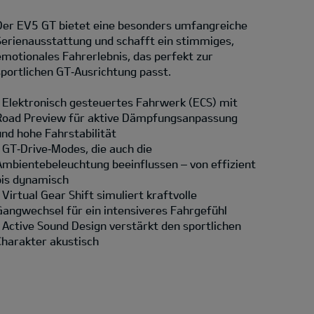
Der EV5 GT bietet eine besonders umfangreiche
Serienausstattung und schafft ein stimmiges,
emotionales Fahrerlebnis, das perfekt zur
sportlichen GT‑Ausrichtung passt.
• Elektronisch gesteuertes Fahrwerk (ECS) mit
Road Preview für aktive Dämpfungsanpassung
und hohe Fahrstabilität
• GT‑Drive‑Modes, die auch die
Ambientebeleuchtung beeinflussen – von effizient
bis dynamisch
• Virtual Gear Shift simuliert kraftvolle
Gangwechsel für ein intensiveres Fahrgefühl
• Active Sound Design verstärkt den sportlichen
Charakter akustisch